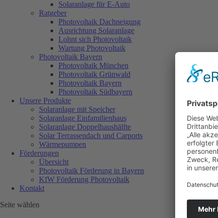
Solaranlage für E-Auto
Ratgeber
Photovoltaik Dachneigung
Ausrichtung Solaranlage
Lohnt sich Photovoltaik
Wartung Photovoltaik
Photovoltaik Bayern
Photovoltaik München
Photovoltaik Grünwald
Photovoltaik Bayern
Photovoltaik Südbayern
Unsere Produkte
Solaranlage mit Speicher
Solaranlage Einfamilienhaus
Solaranlage Doppelhaushälfte
Solar Terrassendach und Carports
Wärmepumpen
Förderungen
Übersicht
Photovoltaik Förderung in Bayern
KfW Förderung Photovoltaik
Kontakt
Seite wählen