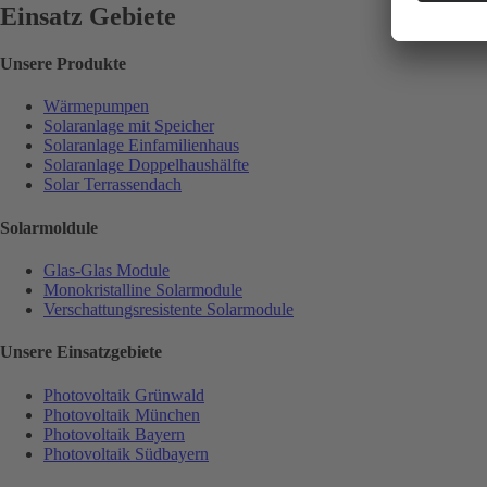
Einsatz Gebiete
Unsere Produkte
Wärmepumpen
Solaranlage mit Speicher
Solaranlage Einfamilienhaus
Solaranlage Doppelhaushälfte
Solar Terrassendach
Solarmoldule
Glas-Glas Module
Monokristalline Solarmodule
Verschattungsresistente Solarmodule
Unsere Einsatzgebiete
Photovoltaik Grünwald
Photovoltaik München
Photovoltaik Bayern
Photovoltaik Südbayern