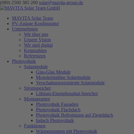
(089) 2500 385 200
solar@mavita-group.de
MAVITA Solar Team
PV-Anlage Konfigurator
Unternehmen
Wir über uns
Unsere Vision
Wir sind digital
Kennzahlen
Referenzen
Photovoltaik
Solarmodule
Glas-Glas Module
Monokristalline Solarmodule
Verschattungsresistente Solarmodule
Stromspeicher
Lithium-Eisenphosphat-Speicher
Montagearten
Photovoltaik Fassaden
Photovoltaik Flachdach
Photovoltaik Befestigung auf Ziegeldach
Indach Photovoltaik
Funktionen
Wärmepumpen mit Photovoltaik