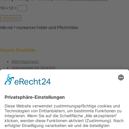
10 + 12
=
Absenden
Alle mit * markierten Felder sind Pflichtfelder.
Unsere Produkte
Wärmepumpen
Solaranlage mit Speicher
Solaranlage Einfamilienhaus
Solaranlage Doppelhaushälfte
Solar Terrassendach
Solarmoldule
Glas-Glas Module
Monokristalline Solarmodule
Verschattungsresistente Solarmodule