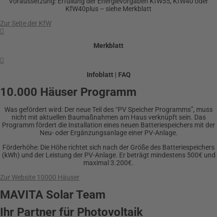
Voraussetzung: Erfüllung der Energievorgaben KfW55, KfW40 oder
KfW40plus – siehe Merkblatt
Zur Seite der KfW

Merkblatt

Infoblatt | FAQ
10.000 Häuser Programm
Was gefördert wird: Der neue Teil des “PV Speicher Programms”, muss
nicht mit aktuellen Baumaßnahmen am Haus verknüpft sein. Das
Programm fördert die Installation eines neuen Batteriespeichers mit der
Neu- oder Ergänzungsanlage einer PV-Anlage.
Förderhöhe: Die Höhe richtet sich nach der Größe des Batteriespeichers
(kWh) und der Leistung der PV-Anlage. Er beträgt mindestens 500€ und
maximal 3.200€.
Zur Website 10000 Häuser
MAVITA Solar Team
Ihr Partner für Photovoltaik