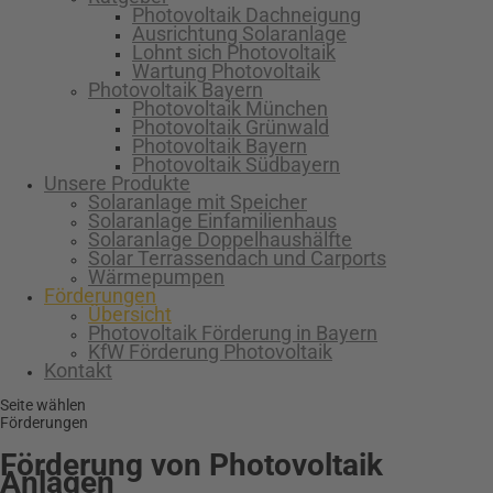
Photovoltaik Dachneigung
Ausrichtung Solaranlage
Lohnt sich Photovoltaik
Wartung Photovoltaik
Photovoltaik Bayern
Photovoltaik München
Photovoltaik Grünwald
Photovoltaik Bayern
Photovoltaik Südbayern
Unsere Produkte
Solaranlage mit Speicher
Solaranlage Einfamilienhaus
Solaranlage Doppelhaushälfte
Solar Terrassendach und Carports
Wärmepumpen
Förderungen
Übersicht
Photovoltaik Förderung in Bayern
KfW Förderung Photovoltaik
Kontakt
Seite wählen
Förderungen
Förderung von Photovoltaik
Anlagen