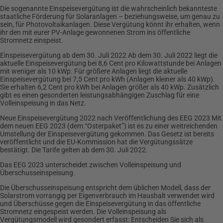
Die sogenannte Einspeisevergütung ist die wahrscheinlich bekannteste
staatliche Förderung für Solaranlagen – beziehungsweise, um genau zu
sein, für Photovoltaikanlagen. Diese Vergütung könnt ihr erhalten, wenn
ihr den mit eurer PV-Anlage gewonnenen Strom ins öffentliche
Stromnetz einspeist.
Einspeisevergütung ab dem 30. Juli 2022 Ab dem 30. Juli 2022 liegt die
aktuelle Einspeisevergütung bei 8,6 Cent pro Kilowattstunde bei Anlagen
mit weniger als 10 kWp. Für größere Anlagen liegt die aktuelle
Einspeisevergütung bei 7,5 Cent pro kWh (Anlagen kleiner als 40 kWp).
Sie erhalten 6,2 Cent pro kWh bei Anlagen größer als 40 kWp. Zusätzlich
gibt es einen gesonderten leistungsabhängigen Zuschlag für eine
Volleinspeisung in das Netz.
Neue Einspeisevergütung 2022 nach Veröffentlichung des EEG 2023 Mit
dem neuen EEG 2023 (dem “Osterpaket”) ist es zu einer weitreichenden
Umstellung der Einspeisevergütung gekommen. Das Gesetz ist bereits
veröffentlicht und die EU-Kommission hat die Vergütungssätze
bestätigt. Die Tarife gelten ab dem 30. Juli 2022.
Das EEG 2023 unterscheidet zwischen Volleinspeisung und
Überschusseinspeisung.
Die Überschusseinspeisung entspricht dem üblichen Modell, dass der
Solarstrom vorrangig per Eigenverbrauch im Haushalt verwendet wird
und Überschüsse gegen die Einspeisevergütung in das öffentliche
Stromnetz eingespeist werden. Die Volleinspeisung als
Vergütungsmodell wird gesondert erfasst: Entscheiden Sie sich als