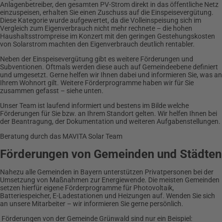
Anlagenbetreiber, den gesamten PV-Strom direkt in das öffentliche Netz
einzuspeisen, erhalten Sie einen Zuschuss auf die Einspeisevergütung.
Diese Kategorie wurde aufgewertet, da die Volleinspeisung sich im
Vergleich zum Eigenverbrauch nicht mehr rechnete – die hohen
Haushaltsstrompreise im Konzert mit den geringen Gestehungskosten
von Solarstrom machten den Eigenverbrauch deutlich rentabler.
Neben der Einspeisevergütung gibt es weitere Förderungen und
Subventionen. Oftmals werden diese auch auf Gemeindeebene definiert
und umgesetzt. Gerne helfen wir Ihnen dabei und informieren Sie, was an
Ihrem Wohnort gilt. Weitere Förderprogramme haben wir für Sie
zusammen gefasst – siehe unten.
Unser Team ist laufend informiert und bestens im Bilde welche
Förderungen für Sie bzw. an Ihrem Standort gelten. Wir helfen Ihnen bei
der Beantragung, der Dokumentation und weiteren Aufgabenstellungen.
Beratung durch das MAVITA Solar Team
Förderungen von Gemeinden und Städten
Nahezu alle Gemeinden in Bayern unterstützen Privatpersonen bei der
Umsetzung von Maßnahmen zur Energiewende. Die meisten Gemeinden
setzen hierfür eigene Förderprogramme für Photovoltaik,
Batteriespeicher, E-Ladestationen und Heizungen auf. Wenden Sie sich
an unsere Mitarbeiter – wir informieren Sie gerne persönlich.
Förderungen von der Gemeinde Grünwald sind nur ein Beispiel: