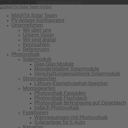
(089) 2500 385 200
solar@mavita-group.de
MAVITA Solar Team
PV-Anlage Konfigurator
Unternehmen
Wir über uns
Unsere Vision
Wir sind digital
Kennzahlen
Referenzen
Photovoltaik
Solarmodule
Glas-Glas Module
Monokristalline Solarmodule
Verschattungsresistente Solarmodule
Stromspeicher
Lithium-Eisenphosphat-Speicher
Montagearten
Photovoltaik Fassaden
Photovoltaik Flachdach
Photovoltaik Befestigung auf Ziegeldach
Indach Photovoltaik
Funktionen
Wärmepumpen mit Photovoltaik
Solaranlage für E-Auto
Ratgeber