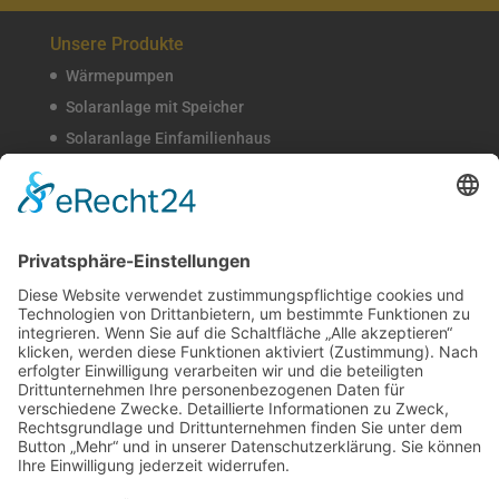
Unsere Produkte
Wärmepumpen
Solaranlage mit Speicher
Solaranlage Einfamilienhaus
Solaranlage Doppelhaushälfte
Solar Terrassendach
Solarmoldule
Glas-Glas Module
Monokristalline Solarmodule
Verschattungsresistente Solarmodule
Unsere Einsatzgebiete
Photovoltaik Grünwald
Photovoltaik München
Photovoltaik Bayern
Photovoltaik Südbayern